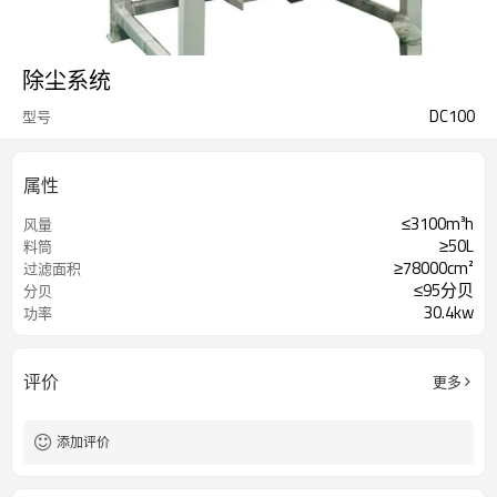
除尘系统
DC100
型号
属性
≤3100m³h
风量
≥50L
料筒
≥78000cm²
过滤面积
≤95分贝
分贝
30.4kw
功率
评价
更多
添加评价