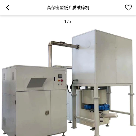
高保密型纸介质破碎机
1
/
3